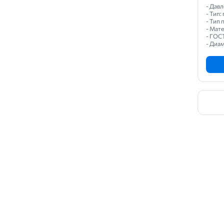
- Давл
- Тип
- Тип
- Мат
- ГОС
- Диам