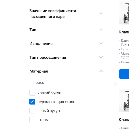
Значение коэффициента
насыщенного пара
Тип
Клап
- Давл
Исполнение
- Тип
- Тип
- Мат
Тип присоединения
- ГОС
- Диам
Материал
Поиск
ковкий чугун
нержавеющая сталь
серый чугун
сталь
Клап
- Давл