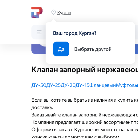
Главная
Каталог
Трубопроводная арматура
Запорная 
Курган
Каталог
Поиск по каталогу
Ваш город Курган?
Все виды металлопрока
Да
Выбрать другой
Клапан запорный нержавеющ
ДУ-50
ДУ-25
ДУ-20
ДУ-15
Фланцевый
Муфтовы
Если вы хотите выбрать из наличия и купить 
доставку.
Заказывайте клапан запорный нержавеющая с
Компания предлагает широкий ассортимент тов
Оформить заказ в Кургане вы можете на нашем
консультанты помогут вам с выбором.