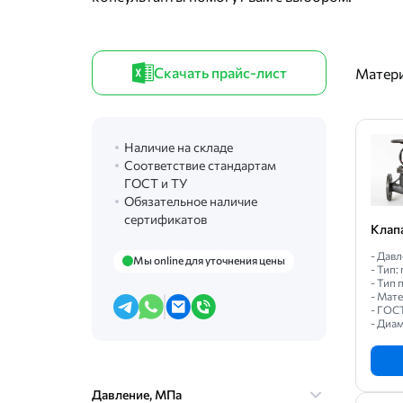
Скачать прайс-лист
Матер
Наличие на складе
Соответствие стандартам
ГОСТ и ТУ
Обязательное наличие
сертификатов
Клап
- Давл
Мы online для уточнения цены
- Тип
- Тип
- Мат
- ГОС
- Диам
Давление, МПа