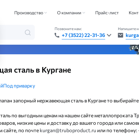
арматура
Клапан запорный
Клапан запорный нержавеющая сталь
Производство
О компании
Прайс-лист
Конт
Позвоните нам:
Напишите н
+7 (3522) 22-31-36
kurga
та — быстро, точно, везде
ая сталь в Кургане
й
Под приварку
клапан запорный нержавеющая сталь в Кургане то выбирайт
таль по выгодным ценам на нашем сайте металлопроката Т
аров, низкие цены и доставку до вашего города или самовы
 сайте, по почте
kurgan@truboproduct.ru
или по телефону: