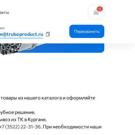
0
акты
ам:
Перезвонить
n@truboproduct.ru
е товары из нашего каталога и оформляйте
рубное решение.
воз из ТК в Кургане.
+7 (3522) 22-31-36
. При необходимости наши