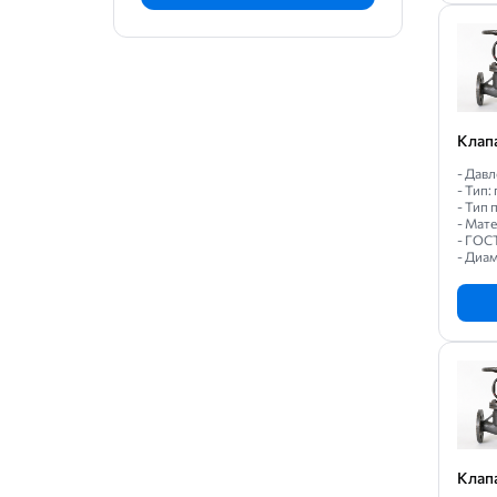
Клап
- Давл
- Тип
- Тип
- Мат
- ГОС
- Диам
Клап