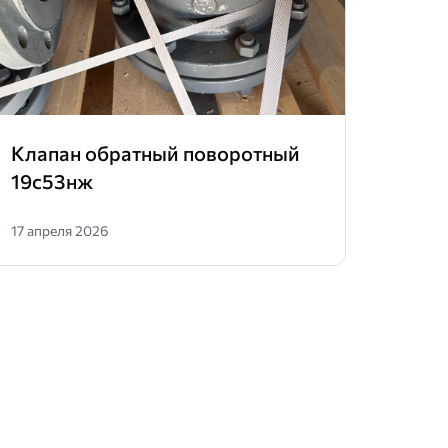
Клапан обратный поворотный
Клап
19с53нж
zetk
17 апреля 2026
16 апр