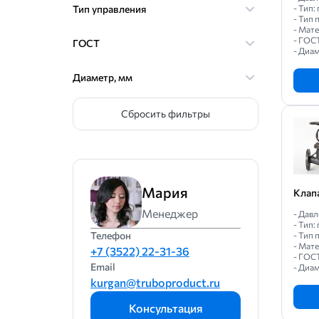
Тип управления
- Тип
- Тип
- Мат
- ГОС
ГОСТ
- Диам
Диаметр, мм
Сбросить фильтры
Мария
Клап
Менеджер
- Давл
- Тип
Телефон
- Тип
- Мат
+7 (3522) 22-31-36
- ГОС
Email
- Диам
kurgan@truboproduct.ru
Консультация