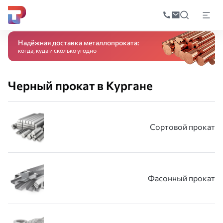
Поиск
по
Главная
Каталог
Черный прокат
катал
Надёжная доставка металлопроката:
когда, куда и сколько угодно
Черный прокат в Кургане
Сортовой прокат
Фасонный прокат