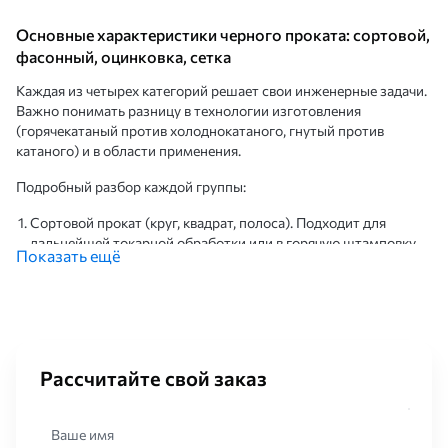
Основные характеристики черного проката: сортовой,
фасонный, оцинковка, сетка
Каждая из четырех категорий решает свои инженерные задачи.
Важно понимать разницу в технологии изготовления
(горячекатаный против холоднокатаного, гнутый против
катаного) и в области применения.
Подробный разбор каждой группы:
Сортовой прокат (круг, квадрат, полоса). Подходит для
дальнейшей токарной обработки или в горячую штамповку
Показать ещё
валов, поковок и закладных деталей.
Фасонный прокат (двутавровая балка, швеллер, уголки).
Применяются в несущих каркасах зданий, ферм и колонн.
Оцинкованный прокат (ЛСТК-профили, гнутые швеллеры).
Часто используются в конструкции кровли, каркасов
быстровозводимых зданий.
Рассчитайте свой заказ
Сетка стальная (сварная арматурная сетка, кладочная сетка).
Используется для армирования бетонных плит фильтрации
сыпучих материалов)
Ваше имя