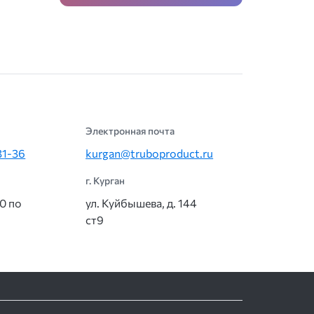
Электронная почта
31-36
kurgan@truboproduct.ru
г. Курган
00 по
ул. Куйбышева, д. 144
ст9