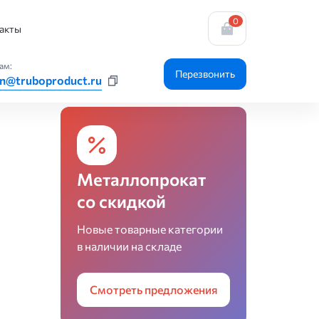
0
акты
ам:
Перезвонить
n@truboproduct.ru
Металлопрокат
со скидкой
Новые товарные категории
в наличии на складе
Смотреть предложения