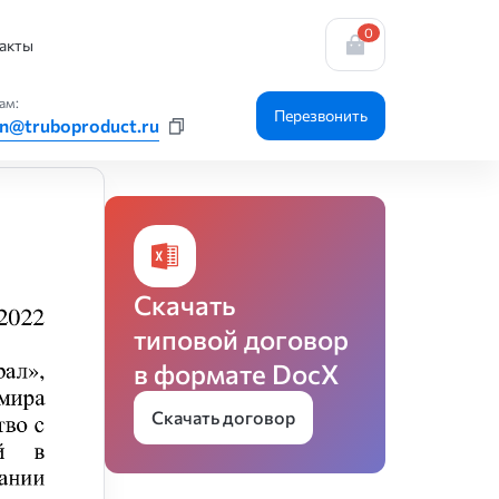
0
акты
ам:
Перезвонить
n@truboproduct.ru
Скачать
типовой договор
в формате DocX
Скачать договор