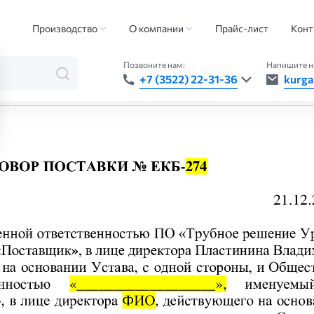
Производство
О компании
Прайс-лист
Конт
Позвоните нам:
Напишите н
+7 (3522) 22-31-36
kurga