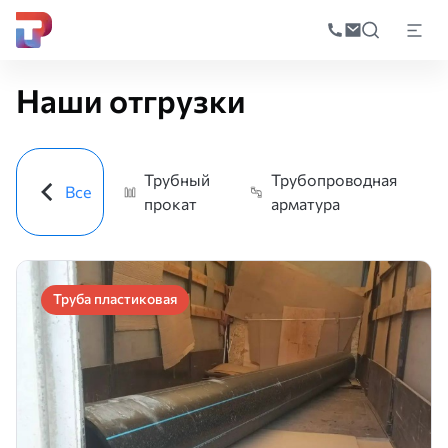
Поиск
по
Главная
Наши отгрузки
катал
Наши отгрузки
Трубный
Трубопроводная
Все
прокат
арматура
Труба пластиковая