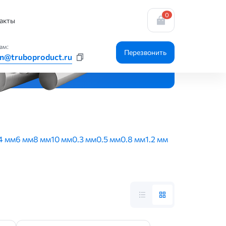
0
акты
ам:
Перезвонить
n@truboproduct.ru
4 мм
6 мм
8 мм
10 мм
0.3 мм
0.5 мм
0.8 мм
1.2 мм