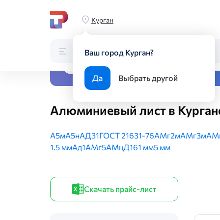
Главная
Каталог
Листовой прокат
Листы из цветных 
Курган
Каталог
Поиск по каталогу
Ваш город Курган?
Все виды металлопрока
Да
Выбрать другой
Алюминиевый лист в Курган
А5м
А5н
АД31
ГОСТ 21631-76
АМг2м
АМг3м
АМ
1.5 мм
Ад1
АМг5
АМц
Д16
1 мм
5 мм
Скачать прайс-лист