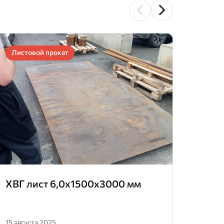
Листовой прокат
Лист
ХВГ лист 6,0х1500х3000 мм
Проф
15 августа 2025
20 дек