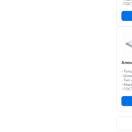
- ГОС
Алюм
- Толщ
- Шир
- Тип
- Мар
- ГОС