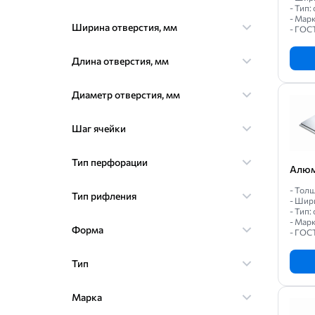
- Тип
- Марк
Ширина отверстия, мм
- ГОС
Длина отверстия, мм
Диаметр отверстия, мм
Шаг ячейки
Тип перфорации
Алюм
- Толщ
Тип рифления
- Шир
- Тип
- Мар
Форма
- ГОС
Тип
Марка