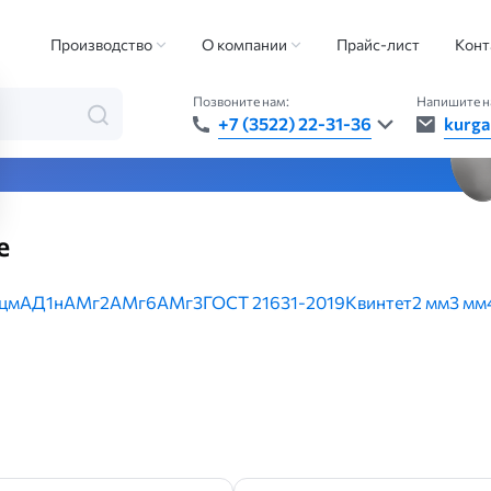
металлов
Алюминиевый лист
Производство
О компании
Прайс-лист
Конт
Позвоните нам:
Напишите н
+7 (3522) 22-31-36
kurga
та — быстро, точно, везде
е
цм
АД1н
АМг2
АМг6
АМг3
ГОСТ 21631-2019
Квинтет
2 мм
3 мм