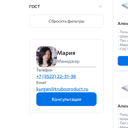
ГОСТ
Сбросить фильтры
Алюм
- Толщ
- Шир
- Тип
- Мар
- ГОС
Мария
Менеджер
Телефон
+7 (3522) 22-31-36
Email
kurgan@truboproduct.ru
Консультация
Алюм
- Толщ
- Шир
- Тип
- Мар