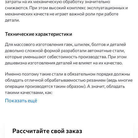
затраты на их механическую обработку значительно
снижаются. При этом высокий комплекс эксплуатационных и
механических качеств не играет важной роли при работе
детали.
Технические характеристики
Для массового изготовления гаек, шпилек, болтов и деталей
довольно сложной формой разработали автоматные стали,
которые уменьшают себестоимость производства. При этом
дешевизна изготовления деталей не влияет на их качество.
Именно поэтому такие стали в обязательном порядке должны
обладать отличной обрабатываемостью резанием (ведь многие
операции производятся таким образом). А значит, обладать
такими качествами, как:
Показать ещё
Невысоким уровнем износа режущего инструмента.
Небольшой шероховатостью получаемой поверхности.
Отличным свойством надлома стружки для ее оперативного
удаления.
Возможностью резания деталей на высоких скоростях для
Рассчитайте свой заказ
увеличения производительности.