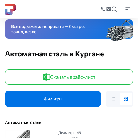
Поиск
по
Главная
Каталог
Специальные стали и сплавы
Автоматная сталь
катал
Все виды металлопроката — быстро,
точно, везде
Автоматная сталь в Кургане
Скачать прайс-лист
Фильтры
Автоматная сталь
- Диаметр: 145