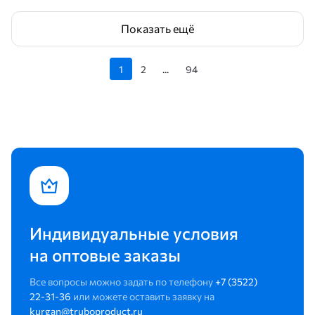
Показать ещё
1
2
...
94
Индивидуальные условия
на оптовые заказы
Все вопросы можно задать по телефону
+7 (3522)
22-31-36
или можете оставить заявку на
kurgan@truboproduct.ru