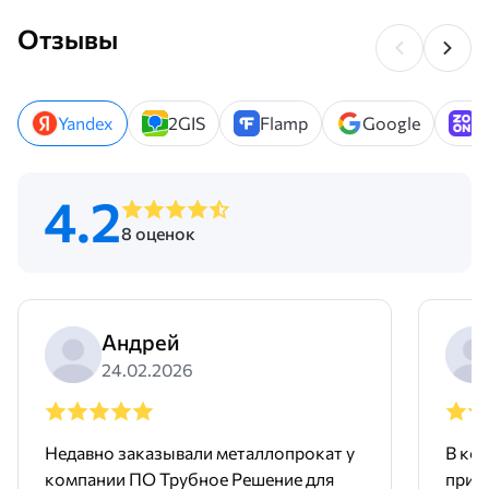
Отзывы
Yandex
2GIS
Flamp
Google
Z
4.2
8 оценок
Андрей
24.02.2026
Недавно заказывали металлопрокат у
В ко
компании ПО Трубное Решение для
приоб