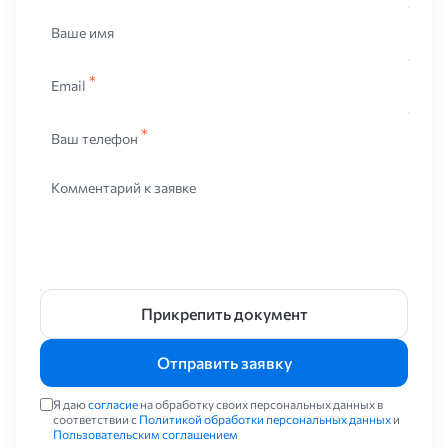
Применение
Ваше имя
Из автоматных сталей производят не только различного рода
Email
метизы, у которых невысокие требования к механическим
свойствам из-за повышенного содержания фосфора и серы, но
и достаточно ответственные детали. Например, шестерни или
Ваш телефон
валы. То есть, детали, содержащие кальций. Легированные
хромоникелевые и хромистые стали с присадкой свинца и
кальция применяются для производства нагруженных деталей
Комментарий к заявке
в машиностроении. Прочность автоматных сталей полностью
соответствует аналогичным конструкционным. Однако
пластичность практически в два раза ниже. Это связано с
повышенным содержанием серы. Ковка автоматных сталей
производится при температурах от 950 до 1200 градусов по
Цельсию.
Прикрепить документ
Отправить заявку
Я даю
согласие
на обработку своих персональных данных в
соответствии с
Политикой обработки персональных данных
и
Пользовательским соглашением