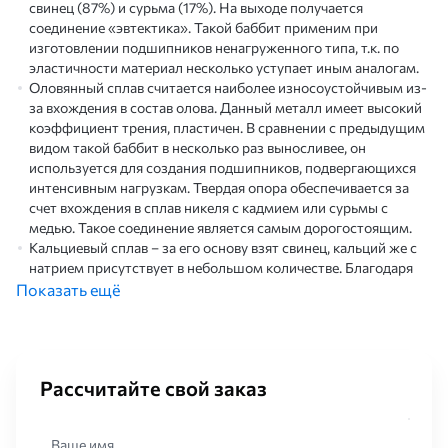
свинец (87%) и сурьма (17%). На выходе получается
соединение «эвтектика». Такой баббит применим при
изготовлении подшипников ненагруженного типа, т.к. по
эластичности материал несколько уступает иным аналогам.
Оловянный сплав считается наиболее износоустойчивым из-
за вхождения в состав олова. Данный металл имеет высокий
коэффициент трения, пластичен. В сравнении с предыдущим
видом такой баббит в несколько раз выносливее, он
используется для создания подшипников, подвергающихся
интенсивным нагрузкам. Твердая опора обеспечивается за
счет вхождения в сплав никеля с кадмием или сурьмы с
медью. Такое соединение является самым дорогостоящим.
Кальциевый сплав – за его основу взят свинец, кальций же с
натрием присутствует в небольшом количестве. Благодаря
последним двум компонентам снижается теплопроводность
Показать ещё
баббита, повышается его плотность, стоимость же на
порядок снижается. Из недостатков отмечен
непродолжительный срок эксплуатации из-за окисления
сплава, что снижает работоспособность готового изделия.
Рассчитайте свой заказ
Чаще всего кальциевый баббит применим при изготовлении
вкладышей рам для пассажирских/грузовых вагонов, где
подшипники регулярно проверяются и при необходимости
Ваше имя
подлежат замене.