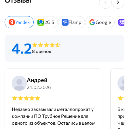
Yandex
2GIS
Flamp
Google
Z
4.2
8 оценок
Андрей
24.02.2026
Недавно заказывали металлопрокат у
В ко
компании ПО Трубное Решение для
приоб
одного из объектов. Остались в целом
Челябинск. Раб