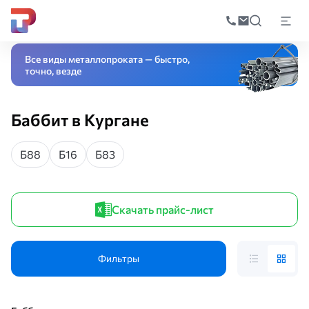
Поиск
по
Главная
Каталог
Цветной металлопрокат
Чушки, слитки
Баббит
катал
Все виды металлопроката — быстро,
точно, везде
Баббит в Кургане
Б88
Б16
Б83
Скачать прайс-лист
Фильтры