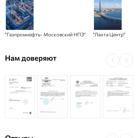
"Газпромнефть- Московский НПЗ"
"Лахта Центр"
А
Нам доверяют
Отзывы