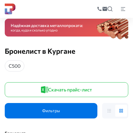
Поиск
по
Главная
Каталог
Листовой прокат
Бронелист
катал
Надёжная доставка металлопроката:
когда, куда и сколько угодно
Бронелист в Кургане
С500
Скачать прайс-лист
Фильтры