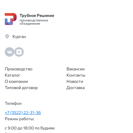
выставили быстро, а доставка была
организована в согласованные сроки
Трубное Решение
без задержек. Металл пришёл
производственное
нормального качества, всё
объединение
соответствовало заявленным
Курган
параметрам, без брака. В целом
компания произвела впечатление
надёжного поставщика: адекватные
цены, понятная коммуникация и
соблюдение сроков. Думаю, при
Производство
Вакансии
необходимости будем обращаться
Каталог
Контакты
ещё.
О компании
Новости
Типовой договор
Доставка
Телефон
+7 (3522) 22-31-36
Режим работы:
с 9:00 до 18:00 по будням