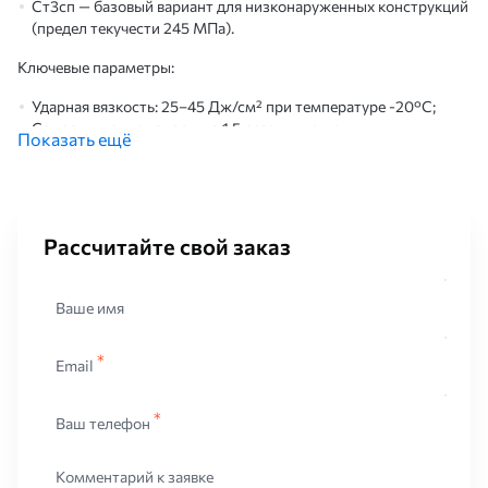
Ст3сп — базовый вариант для низконаруженных конструкций
(предел текучести 245 МПа).
Ключевые параметры:
Ударная вязкость: 25–45 Дж/см² при температуре -20°C;
Сопротивление износу: до 1,5 раза выше, чем у
Показать ещё
конструкционных сталей;
Толщина покрытия (при наличии): 50–150 мкм для защиты от
коррозии.
Бронированная сталь сохраняет эксплуатационные свойства
Рассчитайте свой заказ
при температурах от -60°C до +300°C. Для повышения
устойчивости к циклическим нагрузкам применяется
термическая обработка: закалка с отпуском или нормализация.
Ваше имя
Размеры
Email
Стандартные габариты бронелиста:
Ваш телефон
Толщина: 4, 6, 8, 10, 12, 15, 20 мм;
Ширина: 1250, 1500, 1700, 2000 мм;
Длина: 2000, 2500, 3000, 4000, 6000 мм.
Комментарий к заявке