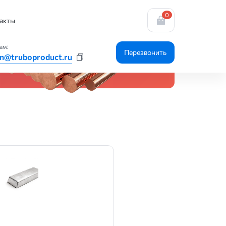
0
акты
ам:
Перезвонить
n@truboproduct.ru