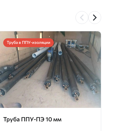
Труба в ППУ-изоляции
Труб
Труба ППУ-ПЭ 10 мм
Труб