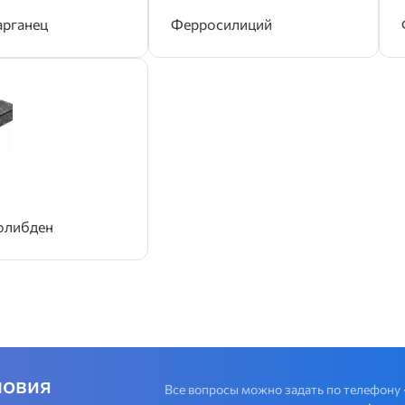
рганец
Ферросилиций
олибден
ловия
Все вопросы можно задать по телефону