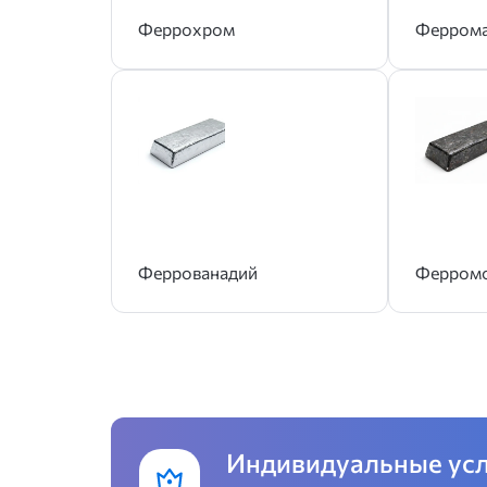
Феррохром
Феррома
Феррованадий
Ферром
Индивидуальные ус