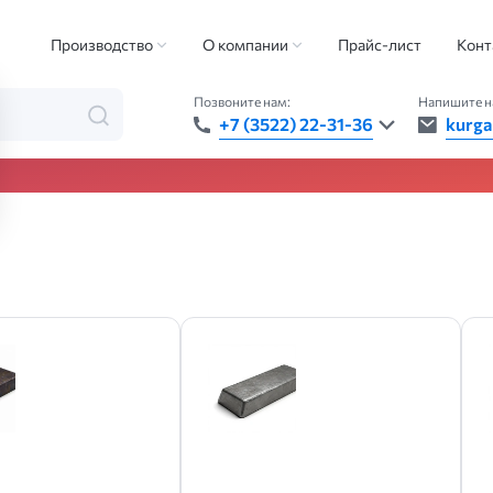
плавы
Производство
О компании
Прайс-лист
Конт
Позвоните нам:
Напишите н
таллопроката:
+7 (3522) 22-31-36
kurga