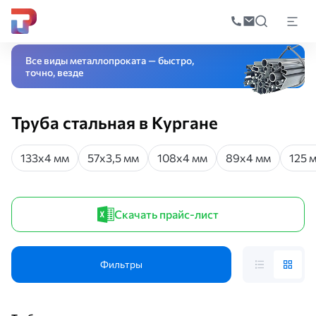
Поиск
по
Главная
Каталог
Трубный прокат
Труба стальная
катал
Все виды металлопроката — быстро,
точно, везде
Труба стальная в Кургане
133х4 мм
57х3,5 мм
108х4 мм
89х4 мм
125 
Скачать прайс-лист
Фильтры