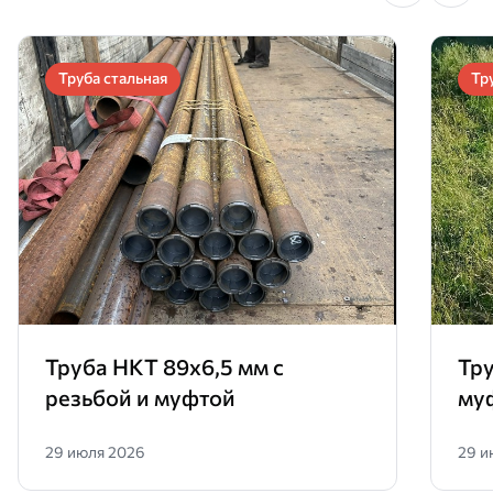
Труба стальная
Тр
Труба НКТ 89х6,5 мм с
Тру
резьбой и муфтой
му
29 июля 2026
29 и