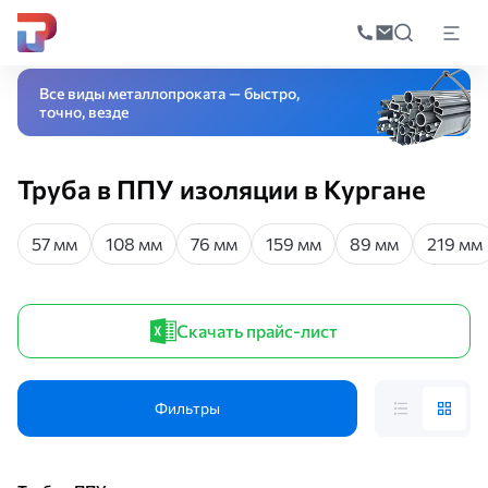
Поиск
по
Главная
Каталог
Трубный прокат
Трубы в изоляции
Труба в ППУ-из
катал
Все виды металлопроката — быстро,
точно, везде
Труба в ППУ изоляции в Кургане
57 мм
108 мм
76 мм
159 мм
89 мм
219 мм
Скачать прайс-лист
Фильтры