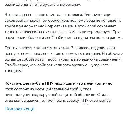
разница видна не на бумаге, а по режиму.
Вторая задача — защита металла от влаги. Теплоизоляция
закрывается наружной оболочкой, поэтому вода не попадает к
трубе при нормальной герметизации. Сухой слой сохраняет
теплотехнические свойства, а сталь меньше корродирует. При
нарушении оболочки слой набирает влагу, затем потери растут.
Третий эффект связан с монтажом. Заводское изделие даёт
ровную геометрию слоя и повторяемость толщины. На объекте
остаётся собрать стык, восстановить изоляцию на соединении.
Это быстрее, чем собирать «пирог» вручную и угадывать
толщину.
Конструкция трубы в ППУ изоляции и что в ней критично
Узел состоит из несущей стальной трубы, слоя
пенополиуретана, наружной защитной оболочки. Сталь
отвечает за давление, прочность, сварку. ППУ отвечает за
теплопотери и температуру поверхности. Оболочка отвечает за
Показать ещё
влагозащиту и механическую стойкость.
Для подземной прокладки применяется оболочка из
полиэтилена. Она не боится грунтовой влаги и выдерживает