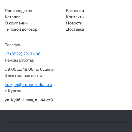
цены, понятная коммуникация и
соблюдение сроков. Думаю, при
Производство
Вакансии
необходимости будем обращаться
Каталог
Контакты
ещё.
О компании
Новости
Типовой договор
Доставка
Телефон
+7 (3522) 22-31-36
Режим работы:
с 9:00 до 18:00 по будням
Электронная почта
kurgan@truboproduct.ru
г. Курган
ул. Куйбышева, д. 144 ст9